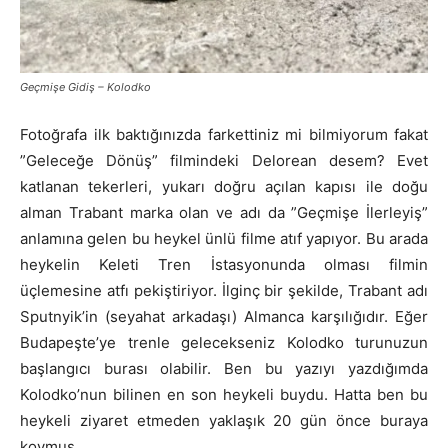
Geçmişe Gidiş – Kolodko
Fotoğrafa ilk baktığınızda farkettiniz mi bilmiyorum fakat
”Geleceğe Dönüş” filmindeki Delorean desem? Evet
katlanan tekerleri, yukarı doğru açılan kapısı ile doğu
alman Trabant marka olan ve adı da ”Geçmişe İlerleyiş”
anlamına gelen bu heykel ünlü filme atıf yapıyor. Bu arada
heykelin Keleti Tren İstasyonunda olması filmin
üçlemesine atfı pekiştiriyor. İlginç bir şekilde, Trabant adı
Sputnyik’in (seyahat arkadaşı) Almanca karşılığıdır. Eğer
Budapeşte’ye trenle gelecekseniz Kolodko turunuzun
başlangıcı burası olabilir. Ben bu yazıyı yazdığımda
Kolodko’nun bilinen en son heykeli buydu. Hatta ben bu
heykeli ziyaret etmeden yaklaşık 20 gün önce buraya
koymuş..