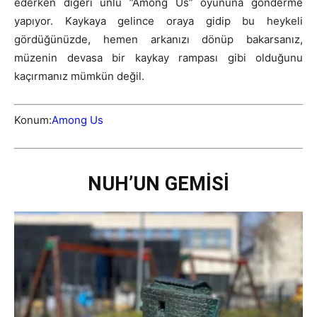
ederken diğeri ünlü ”Among Us” oyununa gönderme
yapıyor. Kaykaya gelince oraya gidip bu heykeli
gördüğünüzde, hemen arkanızı dönüp bakarsanız,
müzenin devasa bir kaykay rampası gibi olduğunu
kaçırmanız mümkün değil.
Konum:
Among Us
NUH’UN GEMİSİ