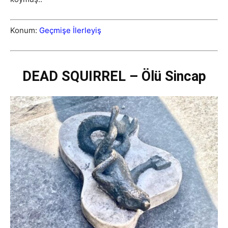
Konum:
Geçmişe İlerleyiş
DEAD SQUIRREL – Ölü Sincap