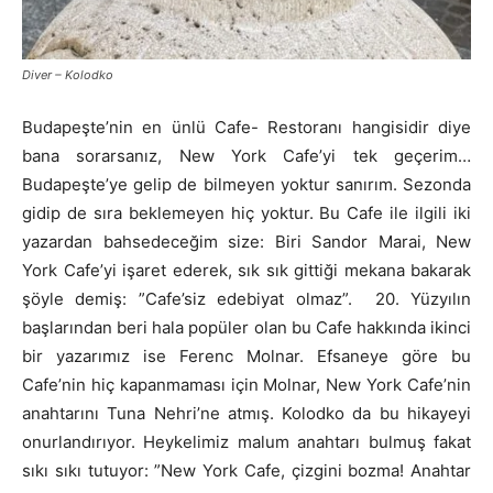
Diver – Kolodko
Budapeşte’nin en ünlü Cafe- Restoranı hangisidir diye
bana sorarsanız, New York Cafe’yi tek geçerim…
Budapeşte’ye gelip de bilmeyen yoktur sanırım. Sezonda
gidip de sıra beklemeyen hiç yoktur. Bu Cafe ile ilgili iki
yazardan bahsedeceğim size: Biri Sandor Marai, New
York Cafe’yi işaret ederek, sık sık gittiği mekana bakarak
şöyle demiş: ”Cafe’siz edebiyat olmaz”. 20. Yüzyılın
başlarından beri hala popüler olan bu Cafe hakkında ikinci
bir yazarımız ise Ferenc Molnar. Efsaneye göre bu
Cafe’nin hiç kapanmaması için Molnar, New York Cafe’nin
anahtarını Tuna Nehri’ne atmış. Kolodko da bu hikayeyi
onurlandırıyor. Heykelimiz malum anahtarı bulmuş fakat
sıkı sıkı tutuyor: ”New York Cafe, çizgini bozma! Anahtar