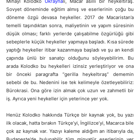
Mihayl Kolodko
Ukrayna
lı, Macar asıllı bir heykeltıraş.
Sovyet döneminde eğitim almış ve eserlerinin çoğu bu
döneme özgü devasa heykeller. 2017 de Macaristan’a
temelli taşındıktan sonra, maliyetinin ve yapım süresinin
düşük olması; farklı yerlerde çalışabilme özgürlüğü gibi
sebeplerle küçük heykeller yapmaya başladı. Kısa sürede
yaptığı heykeller itibar kazanmaya başladı ve şu an kendi
çapında ünlü bir sanatçı olduğunu söyleyebilirim. Bu
arada Kolodko bu heykelleri izinsiz yerleştiriyor ve ona
bir önceki paragrafta “gerilla heykeltıraş” dememin
sebebi de bu. Nedenini ise tek kelimeyle özetleyebiliriz:
Bürokrasi. Ona göre izin almak çok uzun ve zahmetli bir
iş. Ayrıca yeni heykeller için yeterince yer yok.
Henüz Kolodko hakkında Türkçe bir kaynak yok, bu yazı
ilk olacak, hatta bırakın Türkçe’yi, İngilizce’yi, Macarca bile
çok az kaynak var. Yazıyı kaleme aldığım an itibarıyla da,
Budapeşte’de bulunabilir tüm minyatür eserlerinin yer