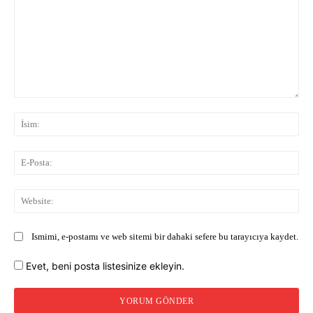
Yorum:
İsi
E-
Pos
Web
Ismimi, e-postamı ve web sitemi bir dahaki sefere bu tarayıcıya kaydet.
Evet, beni posta listesinize ekleyin.