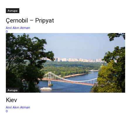
Avrupa
Çernobil – Pripyat
Anıl Akın Atman
0
Avrupa
Kiev
Anıl Akın Atman
0