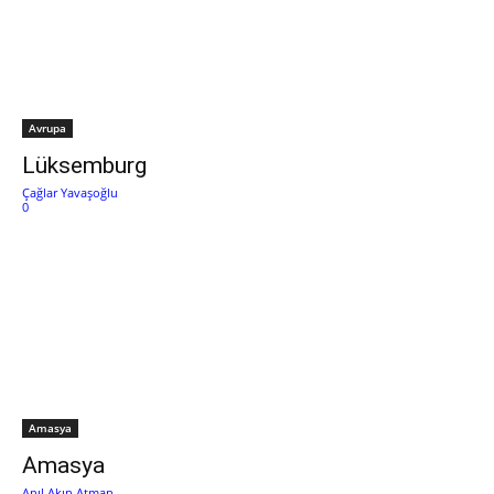
Avrupa
Lüksemburg
Çağlar Yavaşoğlu
0
Amasya
Amasya
Anıl Akın Atman