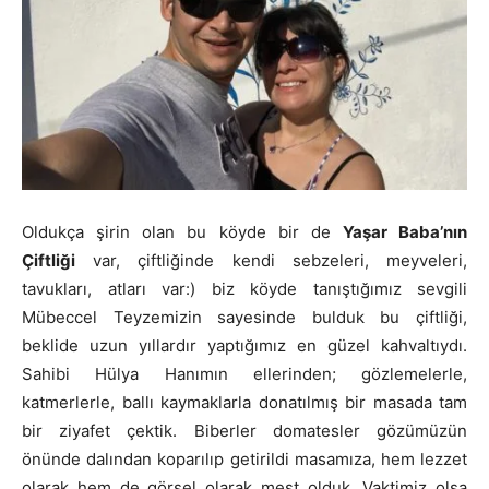
Oldukça şirin olan bu köyde bir de
Yaşar Baba’nın
Çiftliği
var, çiftliğinde kendi sebzeleri, meyveleri,
tavukları, atları var:) biz köyde tanıştığımız sevgili
Mübeccel Teyzemizin sayesinde bulduk bu çiftliği,
beklide uzun yıllardır yaptığımız en güzel kahvaltıydı.
Sahibi Hülya Hanımın ellerinden; gözlemelerle,
katmerlerle, ballı kaymaklarla donatılmış bir masada tam
bir ziyafet çektik. Biberler domatesler gözümüzün
önünde dalından koparılıp getirildi masamıza, hem lezzet
olarak hem de görsel olarak mest olduk. Vaktimiz olsa