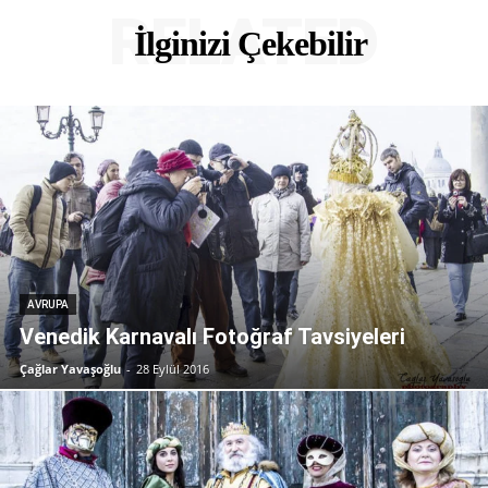
RELATED
İlginizi Çekebilir
AVRUPA
Venedik Karnavalı Fotoğraf Tavsiyeleri
Çağlar Yavaşoğlu
-
28 Eylül 2016