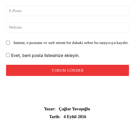
E-
Pos
Web
Ismimi, e-postamı ve web sitemi bir dahaki sefere bu tarayıcıya kaydet.
Evet, beni posta listesinize ekleyin.
Yazar:
Çağlar Yavaşoğlu
4 Eylül 2016
Tarih: