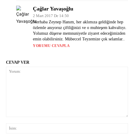
Çağlar Yavaşoğlu
2 Mart 2017 De 14:50
Merhaba Zeynep Hanım, her aklımıza geldiğinde hep
özlemle anıyoruz çiftliğinizi ve o muhteşem kahvaltıyı.
Yolumuz düşerse memnuniyetle ziyaret edeceğimizden
emin olabilirsiniz. Mübeccel Teyzemize çok selamlar..
YORUMU CEVAPLA
CEVAP VER
Yorum:
İsi