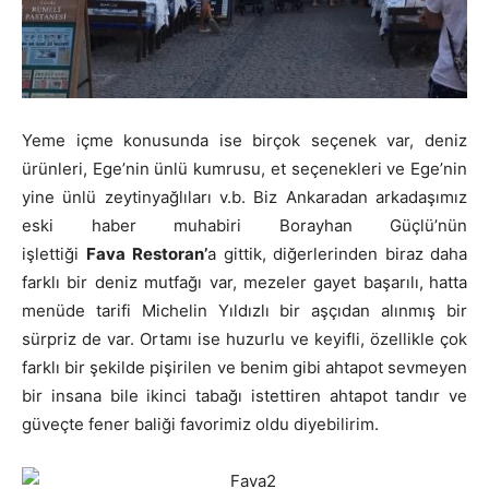
Yeme içme konusunda ise birçok seçenek var, deniz
ürünleri, Ege’nin ünlü kumrusu, et seçenekleri ve Ege’nin
yine ünlü zeytinyağlıları v.b. Biz Ankaradan arkadaşımız
eski haber muhabiri Borayhan Güçlü’nün
işlettiği
Fava
Restoran’
a gittik, diğerlerinden biraz daha
farklı bir deniz mutfağı var, mezeler gayet başarılı,
hatta
menüde tarifi Michelin Yıldızlı bir aşçıdan alınmış bir
sürpriz de var. Ortamı ise huzurlu ve keyifli, özellikle çok
farklı bir şekilde pişirilen ve benim gibi ahtapot sevmeyen
bir insana bile ikinci tabağı istettiren ahtapot tandır ve
güveçte fener baliği favorimiz oldu diyebilirim.