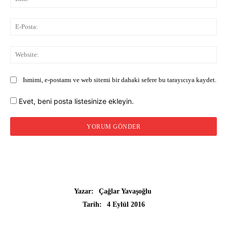
E-
Pos
Web
Ismimi, e-postamı ve web sitemi bir dahaki sefere bu tarayıcıya kaydet.
Evet, beni posta listesinize ekleyin.
Yazar:
Çağlar Yavaşoğlu
4 Eylül 2016
Tarih: