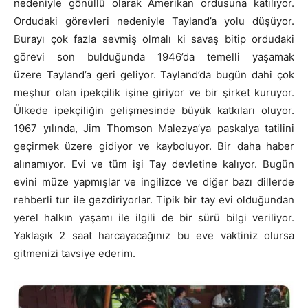
nedeniyle gönüllü olarak Amerikan ordusuna katılıyor.
Ordudaki görevleri nedeniyle Tayland’a yolu düşüyor.
Burayı çok fazla sevmiş olmalı ki savaş bitip ordudaki
görevi son bulduğunda 1946’da temelli yaşamak
üzere Tayland’a geri geliyor. Tayland’da bugün dahi çok
meşhur olan ipekçilik işine giriyor ve bir şirket kuruyor.
Ülkede ipekçiliğin gelişmesinde büyük katkıları oluyor.
1967 yılında, Jim Thomson Malezya’ya paskalya tatilini
geçirmek üzere gidiyor ve kayboluyor. Bir daha haber
alınamıyor. Evi ve tüm işi Tay devletine kalıyor. Bugün
evini müze yapmışlar ve ingilizce ve diğer bazı dillerde
rehberli tur ile gezdiriyorlar. Tipik bir tay evi olduğundan
yerel halkın yaşamı ile ilgili de bir sürü bilgi veriliyor.
Yaklaşık 2 saat harcayacağınız bu eve vaktiniz olursa
gitmenizi tavsiye ederim.