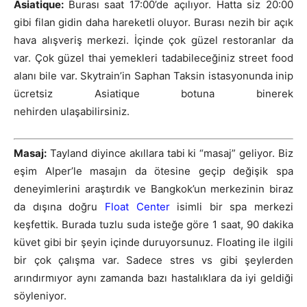
Asiatique:
Burası saat 17:00’de açılıyor. Hatta siz 20:00
gibi filan gidin daha hareketli oluyor. Burası nezih bir açık
hava alışveriş merkezi. İçinde çok güzel restoranlar da
var. Çok güzel thai yemekleri tadabileceğiniz street food
alanı bile var. Skytrain’in Saphan Taksin istasyonunda inip
ücretsiz Asiatique botuna binerek
nehirden ulaşabilirsiniz.
Masaj:
Tayland diyince akıllara tabi ki “masaj” geliyor. Biz
eşim Alper’le masajın da ötesine geçip değişik spa
deneyimlerini araştırdık ve Bangkok’un merkezinin biraz
da dışına doğru
Float Center
isimli bir spa merkezi
keşfettik. Burada tuzlu suda isteğe göre 1 saat, 90 dakika
küvet gibi bir şeyin içinde duruyorsunuz. Floating ile ilgili
bir çok çalışma var. Sadece stres vs gibi şeylerden
arındırmıyor aynı zamanda bazı hastalıklara da iyi geldiği
söyleniyor.