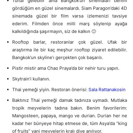
Tuhaf gelebilir ama Bangkok’un sinemaları benim
gördüğüm en güzel sinemalardı. Siam Paragon’daki 4D
sinemada güzel bir film varsa izlemenizi tavsiye
ederim. Filmden önce milli marş söylenip ayağa
kalkıldığında şaşırmayın, siz de kalkın 🙂
Rooftop barlar, restoranlar çok güzel. Ufak bir
araştırma ile bir kaç meşhur rooftop ziyaret edilebilir.
Bangkok’un skyline’ı gerçekten çok başarılı.
Pistir mistir ama Chao Praya’da bir nehir turu yapın.
Skytrain’i kullanın.
Thai yemeği yiyin. Restoran önerisi:
Sala Rattanakosin
Baktınız Thai yemeği damak tadınıza uymadı. Mutlaka
tropik meyvelerin tadına bakın. Benim favorilerim:
Mangosteen, papaya, mango ve durian. Durian her ne
kadar her bünyeye hitap etmese de, tüm Asya’da “king
of fruits” yani meyvelerin kralı diye anılıyor.