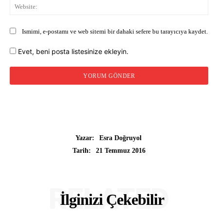
Web
Ismimi, e-postamı ve web sitemi bir dahaki sefere bu tarayıcıya kaydet.
Evet, beni posta listesinize ekleyin.
Yazar:
Esra Doğruyol
21 Temmuz 2016
Tarih:
RELATED
İlginizi Çekebilir