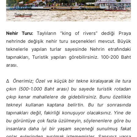
Nehir Turu:
Taylıların “king of rivers” dediği Praya
nehrinde değişik nehir turu seçenekleri mevcut. Büyük
teknelerle yapılan turlar sayesinde Nehrin etrafındaki
tapınakları, Turistik yapıları görebilirsiniz. 100-200 Baht
arası.
Δ
Önerimiz; Özel ve küçük bir tekne kiralayarak ile tura
çıkın (500-1.000 Baht arası) bu sayede turistik rotadan
çıkıp kenar mahallelere de gidebilirsiniz. Bunu özellikle
tekneyi kullanan kaptana belirtin. Bu tur sonrasında
tapınakları değil, fakirliği konuşuyor olacaksınız. Yine de
bu görüntüye çok fazla üzülmeyin, söylenenlere göre bu
insanlara daha iyi bir yaşam seçeneği sunulmuş fakat
onlar evlerinden ayrılmak istememişler. Şansınız varsa