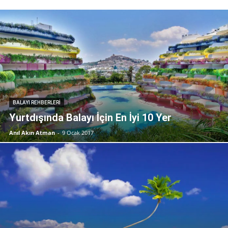
BALAYI REHBERLERI
Yurtdışında Balayı İçin En İyi 10 Yer
Anıl Akın Atman
-
9 Ocak 2017