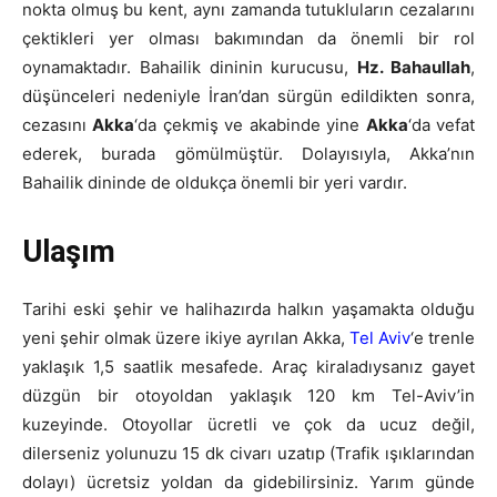
nokta olmuş bu kent, aynı zamanda tutukluların cezalarını
çektikleri yer olması bakımından da önemli bir rol
oynamaktadır. Bahailik dininin kurucusu,
Hz. Bahaullah
,
düşünceleri nedeniyle İran’dan sürgün edildikten sonra,
cezasını
Akka
‘da çekmiş ve akabinde yine
Akka
‘da vefat
ederek, burada gömülmüştür. Dolayısıyla, Akka’nın
Bahailik dininde de oldukça önemli bir yeri vardır.
Ulaşım
Tarihi eski şehir ve halihazırda halkın yaşamakta olduğu
yeni şehir olmak üzere ikiye ayrılan Akka,
Tel Aviv
‘e trenle
yaklaşık 1,5 saatlik mesafede. Araç kiraladıysanız gayet
düzgün bir otoyoldan yaklaşık 120 km Tel-Aviv’in
kuzeyinde. Otoyollar ücretli ve çok da ucuz değil,
dilerseniz yolunuzu 15 dk civarı uzatıp (Trafik ışıklarından
dolayı) ücretsiz yoldan da gidebilirsiniz. Yarım günde