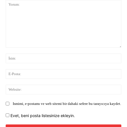
Yorum:
İsi
E-
Pos
Web
Ismimi, e-postamı ve web sitemi bir dahaki sefere bu tarayıcıya kaydet.
Evet, beni posta listesinize ekleyin.