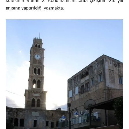
kulesinin Sultan 2. Abdülhamit’in tahta çıkışının 25. yılı
anısına yaptırıldığı yazmakta.