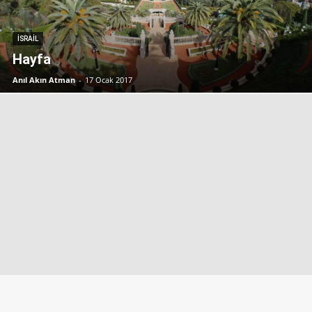
İSRAIL
Hayfa
Anıl Akın Atman
-
17 Ocak 2017