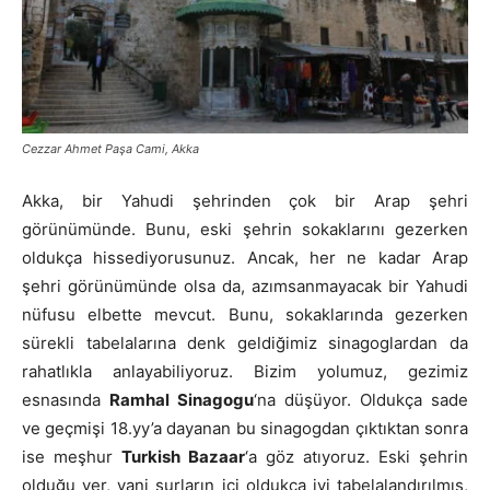
Cezzar Ahmet Paşa Cami, Akka
Akka, bir Yahudi şehrinden çok bir Arap şehri
görünümünde. Bunu, eski şehrin sokaklarını gezerken
oldukça hissediyorusunuz. Ancak, her ne kadar Arap
şehri görünümünde olsa da, azımsanmayacak bir Yahudi
nüfusu elbette mevcut. Bunu, sokaklarında gezerken
sürekli tabelalarına denk geldiğimiz sinagoglardan da
rahatlıkla anlayabiliyoruz. Bizim yolumuz, gezimiz
esnasında
Ramhal Sinagogu
‘na düşüyor. Oldukça sade
ve geçmişi 18.yy’a dayanan bu sinagogdan çıktıktan sonra
ise meşhur
Turkish Bazaar
‘a göz atıyoruz. Eski şehrin
olduğu yer, yani surların içi oldukça iyi tabelalandırılmış,