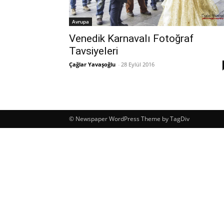
Avrupa
Venedik Karnavalı Fotoğraf
Tavsiyeleri
Çağlar Yavaşoğlu
-
28 Eylül 2016
© Newspaper WordPress Theme by TagDiv