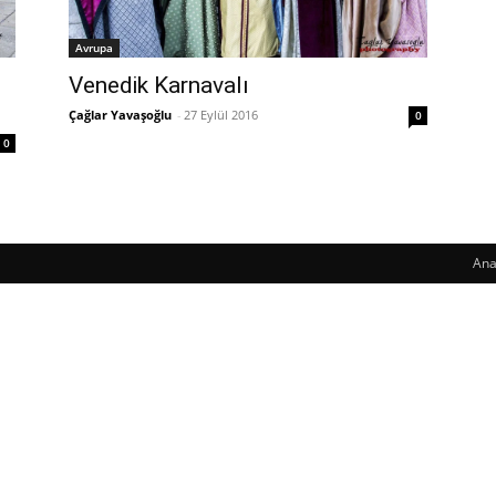
Avrupa
Venedik Karnavalı
Çağlar Yavaşoğlu
-
27 Eylül 2016
0
0
Ana