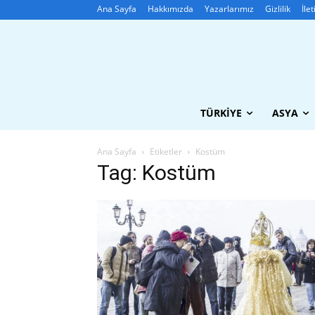
Ana Sayfa
Hakkımızda
Yazarlarımız
Gizlilik
İle
TÜRKIYE
ASYA
Ana Sayfa
Etiketler
Kostüm
Tag: Kostüm