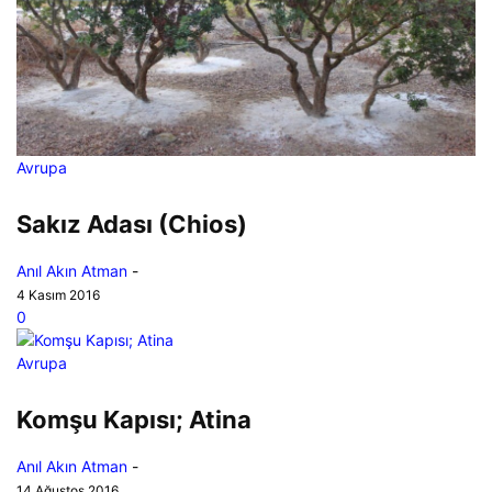
Avrupa
Sakız Adası (Chios)
Anıl Akın Atman
-
4 Kasım 2016
0
Avrupa
Komşu Kapısı; Atina
Anıl Akın Atman
-
14 Ağustos 2016