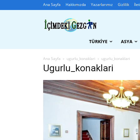
Ana Sayfa
Hakkımızda
Yazarlarımız
Gizlilik
İle
TÜRKIYE
ASYA
Ana Sayfa
ugurlu_konaklari
ugurlu_konaklari
Ugurlu_konaklari