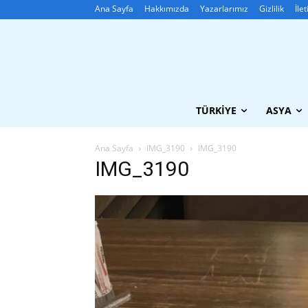
Ana Sayfa
Hakkımızda
Yazarlarımız
Gizlilik
İle
TÜRKIYE
ASYA
Ana Sayfa
IMG_3190
IMG_3190
IMG_3190