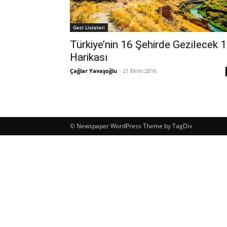
Gezi Listeleri
Türkiye’nin 16 Şehirde Gezilecek 
Harikası
Çağlar Yavaşoğlu
-
21 Ekim 2016
© Newspaper WordPress Theme by TagDiv