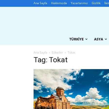
Ana Sayfa
Hakkımızda
Yazarlarımız
Gizlilik
İle
TÜRKIYE
ASYA
Ana Sayfa
Etiketler
Tokat
Tag: Tokat