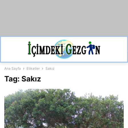
Ana Sayfa
Etiketler
Sakız
Tag: Sakız