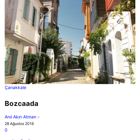
Çanakkale
Bozcaada
Anıl Akın Atman
-
28 Ağustos 2016
0