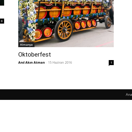
0
Almanya
Oktoberfest
Anıl Akın Atman
-
15 Haziran 2016
1
Ana