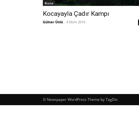
Bursa
Kocayayla Çadır Kampı
Gülnar Ünlü
-
4 Ekim 2016
© Newspaper WordPress Theme by TagDiv