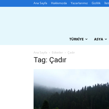
Ana Sayfa
Hakkımızda
Yazarlarımız
Gizlilik
İle
TÜRKIYE
ASYA
Ana Sayfa
Etiketler
Çadır
Tag: Çadır