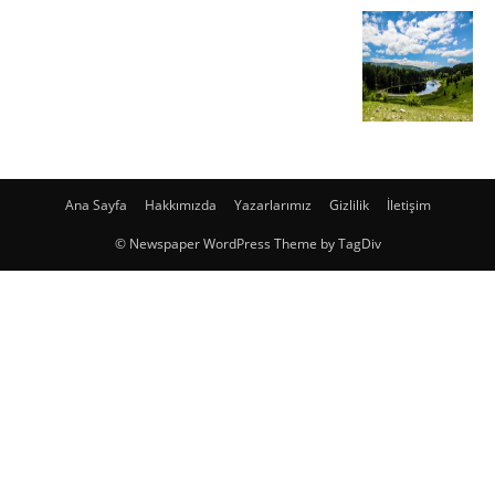
Ana Sayfa
Hakkımızda
Yazarlarımız
Gizlilik
İletişim
© Newspaper WordPress Theme by TagDiv