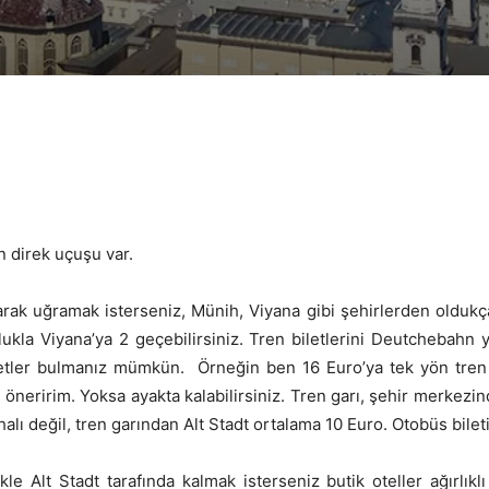
Paylaş
n direk uçuşu var.
arak uğramak isterseniz, Münih, Viyana gibi şehirlerden oldukça 
ulukla Viyana’ya 2 geçebilirsiniz. Tren biletlerini Deutchebahn
iletler bulmanız mümkün. Örneğin ben 16 Euro’ya tek yön tren 
 öneririm. Yoksa ayakta kalabilirsiniz. Tren garı, şehir merkezi
ahalı değil, tren garından Alt Stadt ortalama 10 Euro. Otobüs bilet
e Alt Stadt tarafında kalmak isterseniz butik oteller ağırlıklı