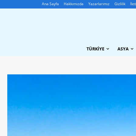
Ana Sayfa
Hakkımızda
Yazarlarımız
Gizlilik
İle
TÜRKIYE
ASYA