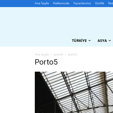
Ana Sayfa
Hakkımızda
Yazarlarımız
Gizlilik
İle
TÜRKIYE
ASYA
Ana Sayfa
porto5
porto5
Porto5