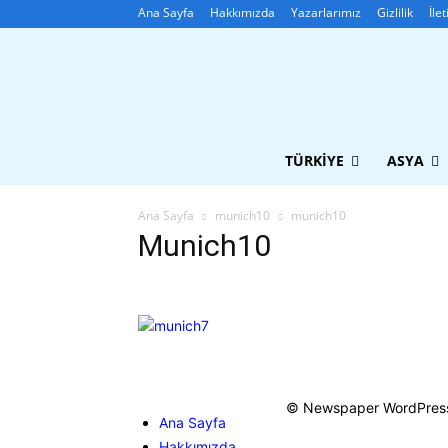
Ana Sayfa
Hakkımızda
Yazarlarımız
Gizlilik
İle
TÜRKIYE
ASYA
Ana Sayfa
munich10
munich10
Munich10
© Newspaper WordPres
Ana Sayfa
Hakkımızda