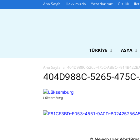
Ana Sayfa
Hakkımızda
Yazarlarımız
Gizlilik
İle
TÜRKIYE
ASYA
Ana Sayfa
404D988C-5265-475C-ABBC-F914B422B
404D988C-5265-475C
Lüksemburg
© Newspaper WordPres