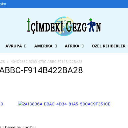
tişim
AVRUPA
AMERIKA
AFRIKA
ÖZEL REHBERLER
A28
404D988C-5265-475C-ABBC-F914B422BA28
-ABBC-F914B422BA28
s Theme by TagDiv