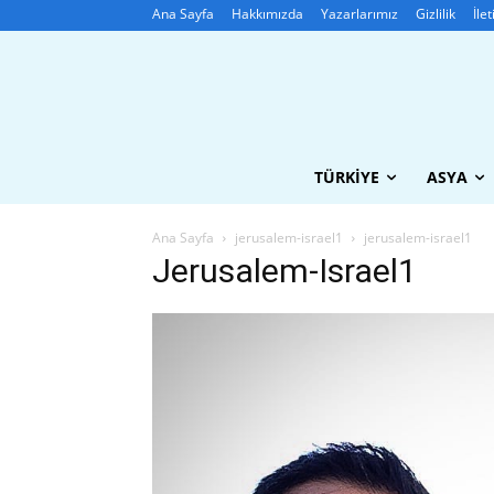
Ana Sayfa
Hakkımızda
Yazarlarımız
Gizlilik
İle
TÜRKIYE
ASYA
Ana Sayfa
jerusalem-israel1
jerusalem-israel1
Jerusalem-Israel1