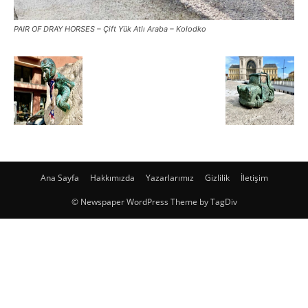
PAIR OF DRAY HORSES – Çift Yük Atlı Araba – Kolodko
Ana Sayfa
Hakkımızda
Yazarlarımız
Gizlilik
İletişim
© Newspaper WordPress Theme by TagDiv