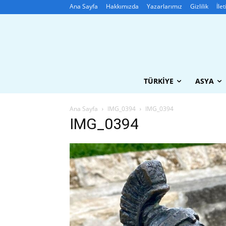
Ana Sayfa
Hakkımızda
Yazarlarımız
Gizlilik
İle
TÜRKIYE
ASYA
Ana Sayfa
IMG_0394
IMG_0394
IMG_0394