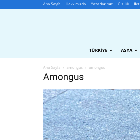
Ana Sayfa
Hakkımızda
Yazarlarımız
Gizlilik
İle
TÜRKIYE
ASYA
Ana Sayfa
amongus
amongus
Amongus