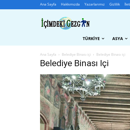
Ana Sayfa
Hakkımızda
Yazarlarımız
Gizlilik
İle
TÜRKIYE
ASYA
Ana Sayfa
Belediye Binası içi
Belediye Binası içi
Belediye Binası Içi