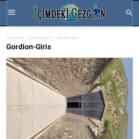
Ana Sayfa
gordion-giris
gordion-giris
Gordion-Giris