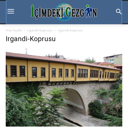
Ana Sayfa
irgandi-koprusu
irgandi-koprusu
Irgandi-Koprusu