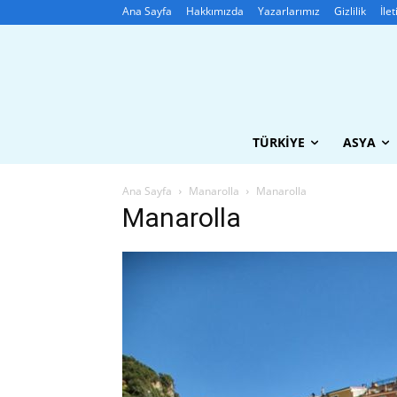
Ana Sayfa
Hakkımızda
Yazarlarımız
Gizlilik
İle
TÜRKIYE
ASYA
Ana Sayfa
Manarolla
Manarolla
Manarolla