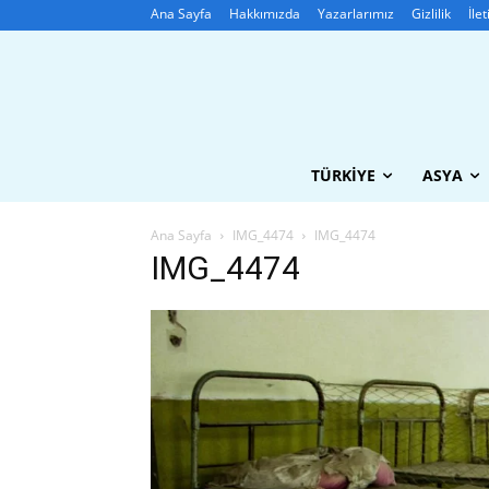
Ana Sayfa
Hakkımızda
Yazarlarımız
Gizlilik
İle
TÜRKIYE
ASYA
Ana Sayfa
IMG_4474
IMG_4474
IMG_4474