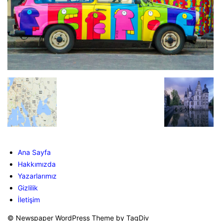
Ana Sayfa
Hakkımızda
Yazarlarımız
Gizlilik
İletişim
© Newspaper WordPress Theme by TagDiv