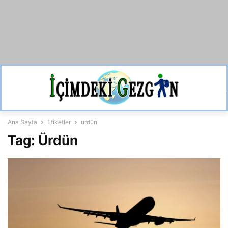
Ana Sayfa
Etiketler
ürdün
Tag: Ürdün