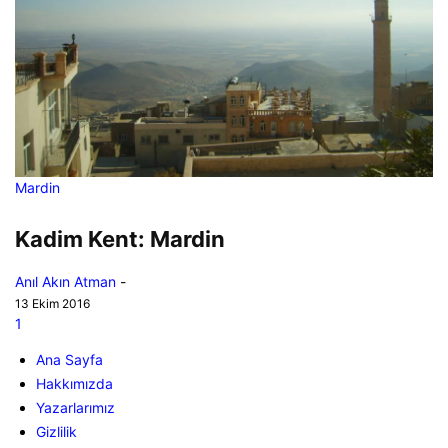
Mardin
Kadim Kent: Mardin
Anıl Akın Atman
-
13 Ekim 2016
1
Ana Sayfa
Hakkımızda
Yazarlarımız
Gizlilik