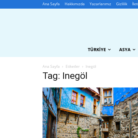
Ana Sayfa
Hakkımızda
Yazarlarımız
Gizlilik
İle
TÜRKIYE
ASYA
Ana Sayfa
Etiketler
Inegöl
Tag: Inegöl