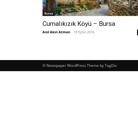
Bursa
Cumalıkızık Köyü – Bursa
Anıl Akın Atman
-
18 Eylül 2016
© Newspaper WordPress Theme by TagDiv