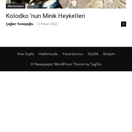
Macaristan
Kolodko ‘nun Minik Heykelleri
Çağlar Yavaşoğlu
-
12 Nisan 2023
0
Ana Sayfa
Hakkımızda
Yazarlarımız
Gizlilik
İletişim
© Newspaper WordPress Theme by TagDiv