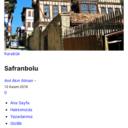
Karabük
Safranbolu
Anıl Akın Atman
-
13 Kasım 2016
0
Ana Sayfa
Hakkımızda
Yazarlarımız
Gizlilik