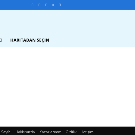
HARITADAN SEÇIN
 Sayfa
Hakkımızda
Yazarlarımız
Gizlilik
İletişim