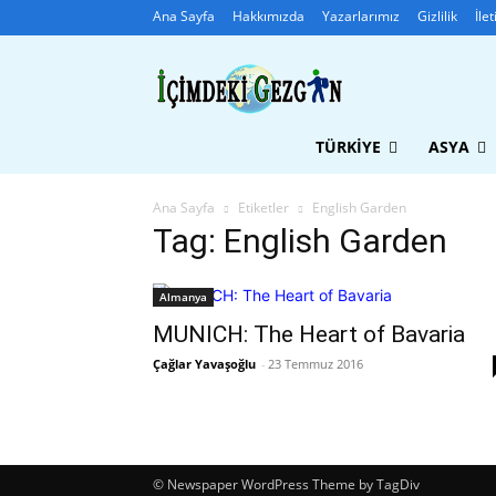
Ana Sayfa
Hakkımızda
Yazarlarımız
Gizlilik
İle
TÜRKIYE
ASYA
Ana Sayfa
Etiketler
English Garden
Tag: English Garden
Almanya
MUNICH: The Heart of Bavaria
Çağlar Yavaşoğlu
-
23 Temmuz 2016
© Newspaper WordPress Theme by TagDiv