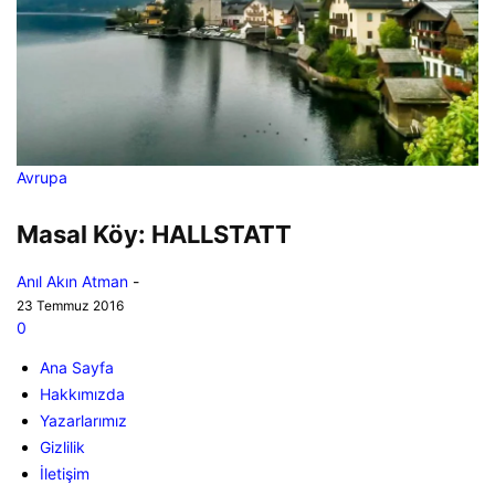
Avrupa
Masal Köy: HALLSTATT
Anıl Akın Atman
-
23 Temmuz 2016
0
Ana Sayfa
Hakkımızda
Yazarlarımız
Gizlilik
İletişim